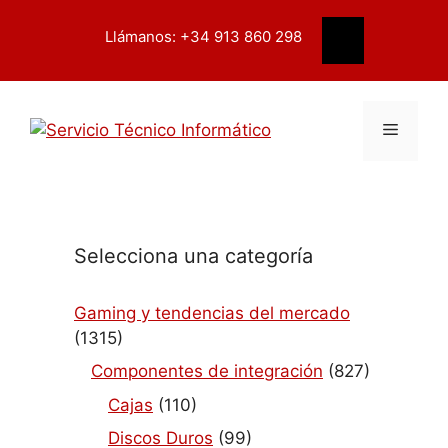
Saltar
contenido
al
Llámanos: +34 913 860 298
Buscar
contenido
Menú
Selecciona una categoría
Gaming y tendencias del mercado
(1315)
Componentes de integración
(827)
Cajas
(110)
Discos Duros
(99)