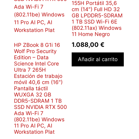
155H Portátil 35,6
cm (14″) Full HD 32
GB LPDDR5-SDRAM
1 TB SSD Wi-Fi 6E
(802.11ax) Windows
11 Home Negro
1.088,00
€
HP ZBook 8 G1i 16
Wolf Pro Security
Edition – Data
Añadir al carrito
Science Intel Core
Ultra 7 265H
Estación de trabajo
móvil 40,6 cm (16″)
Pantalla táctil
WUXGA 32 GB
DDR5-SDRAM 1 TB
SSD NVIDIA RTX 500
Ada Wi-Fi 7
(802.11be) Windows
11 Pro AI PC, AI
Workstation Plat