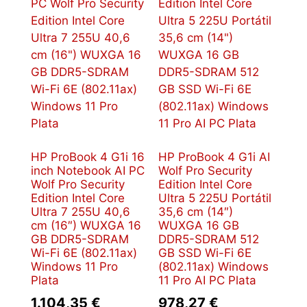
HP ProBook 4 G1i 16
HP ProBook 4 G1i AI
inch Notebook AI PC
Wolf Pro Security
Wolf Pro Security
Edition Intel Core
Edition Intel Core
Ultra 5 225U Portátil
Ultra 7 255U 40,6
35,6 cm (14″)
cm (16″) WUXGA 16
WUXGA 16 GB
GB DDR5-SDRAM
DDR5-SDRAM 512
Wi-Fi 6E (802.11ax)
GB SSD Wi-Fi 6E
Windows 11 Pro
(802.11ax) Windows
Plata
11 Pro AI PC Plata
1.104,35
€
978,27
€