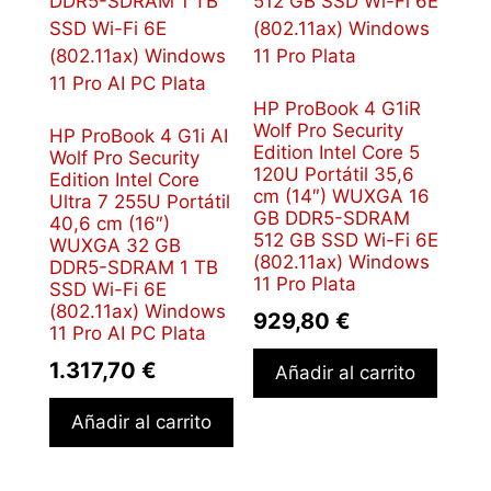
HP ProBook 4 G1iR
Wolf Pro Security
HP ProBook 4 G1i AI
Edition Intel Core 5
Wolf Pro Security
120U Portátil 35,6
Edition Intel Core
cm (14″) WUXGA 16
Ultra 7 255U Portátil
GB DDR5-SDRAM
40,6 cm (16″)
512 GB SSD Wi-Fi 6E
WUXGA 32 GB
(802.11ax) Windows
DDR5-SDRAM 1 TB
11 Pro Plata
SSD Wi-Fi 6E
(802.11ax) Windows
929,80
€
11 Pro AI PC Plata
1.317,70
€
Añadir al carrito
Añadir al carrito