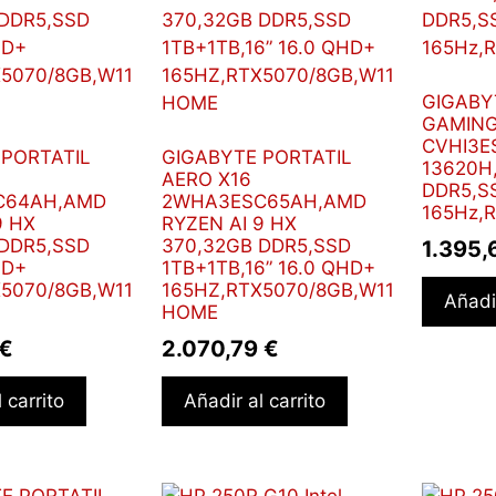
GIGABY
GAMING
CVHI3ES
 PORTATIL
GIGABYTE PORTATIL
13620H
AERO X16
DDR5,SS
C64AH,AMD
2WHA3ESC65AH,AMD
165Hz,
9 HX
RYZEN AI 9 HX
 DDR5,SSD
370,32GB DDR5,SSD
1.395
HD+
1TB+1TB,16” 16.0 QHD+
X5070/8GB,W11
165HZ,RTX5070/8GB,W11
Añadir
HOME
€
2.070,79
€
 carrito
Añadir al carrito