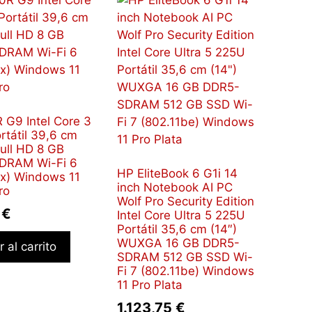
 G9 Intel Core 3
rtátil 39,6 cm
Full HD 8 GB
DRAM Wi-Fi 6
HP EliteBook 6 G1i 14
ax) Windows 11
inch Notebook AI PC
ro
Wolf Pro Security Edition
7
€
Intel Core Ultra 5 225U
Portátil 35,6 cm (14″)
WUXGA 16 GB DDR5-
 al carrito
SDRAM 512 GB SSD Wi-
Fi 7 (802.11be) Windows
11 Pro Plata
1.123,75
€