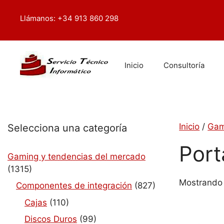
Saltar
contenido
al
Llámanos: +34 913 860 298
contenido
Inicio
Consultoría
Inicio
/
Gam
Selecciona una categoría
Port
Gaming y tendencias del mercado
(1315)
Mostrando 
Componentes de integración
(827)
Cajas
(110)
Discos Duros
(99)