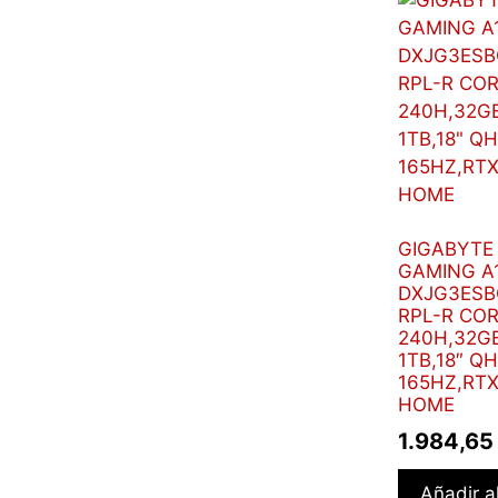
GIGABYTE
GAMING A
DXJG3ESB
RPL-R COR
240H,32G
1TB,18″ Q
165HZ,RTX
HOME
1.984,6
Añadir al