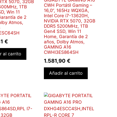
RTX 5070, 32GB
CWH Portátil Gaming –
600MHz, 1TB
16,0“, 165Hz WQXGA,
D, Win 11
Intel Core i7-13620H,
arantía de 2
NVIDIA RTX 5070, 32GB
olby Atmos,
DDR5 5200MHz, 1TB
6
Gen4 SSD, Win 11
ESC64SH
Home, Garantía de 2
51
€
años, Dolby Atmos,
GAMING A16
CWHI3ES864SH
 al carrito
1.581,90
€
Añadir al carrito