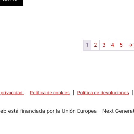
1
2
3
4
5
→
e privacidad
|
Política de cookies
|
Política de devoluciones
|
eb está financiada por la Unión Europea - Next Genera