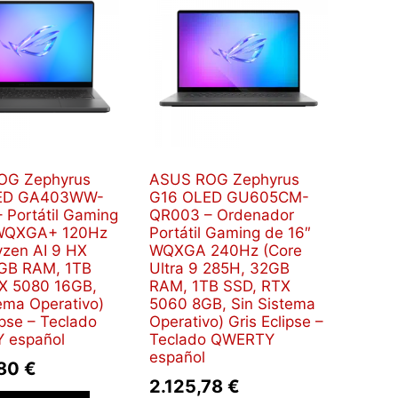
OG Zephyrus
ASUS ROG Zephyrus
ED GA403WW-
G16 OLED GU605CM-
 Portátil Gaming
QR003 – Ordenador
 WQXGA+ 120Hz
Portátil Gaming de 16″
zen AI 9 HX
WQXGA 240Hz (Core
GB RAM, 1TB
Ultra 9 285H, 32GB
X 5080 16GB,
RAM, 1TB SSD, RTX
ema Operativo)
5060 8GB, Sin Sistema
ipse – Teclado
Operativo) Gris Eclipse –
 español
Teclado QWERTY
español
,80
€
2.125,78
€