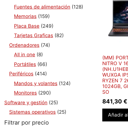
Fuentes de alimentación
(128)
Memorias
(159)
Placa Base
(249)
Tarjetas Graficas
(82)
Ordenadores
(74)
All in one
(8)
(MM) PORT
NITRO V 16
Portátiles
(66)
(NH.U1HEB
Periféricos
(414)
WUXGA IP
RYZEN 7 2
Mandos y volantes
(124)
1024GB, G
SO
Monitores
(290)
841,30
€
Software y gestión
(25)
Sistemas operativos
(25)
Añadir al
Filtrar por precio