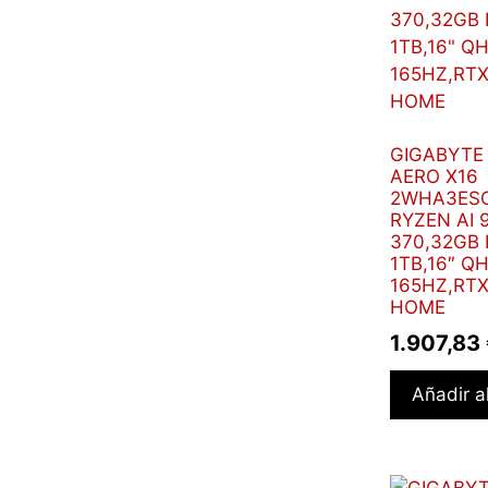
GIGABYTE
AERO X16
2WHA3ES
RYZEN AI 
370,32GB
1TB,16″ Q
165HZ,RT
HOME
1.907,83
Añadir al