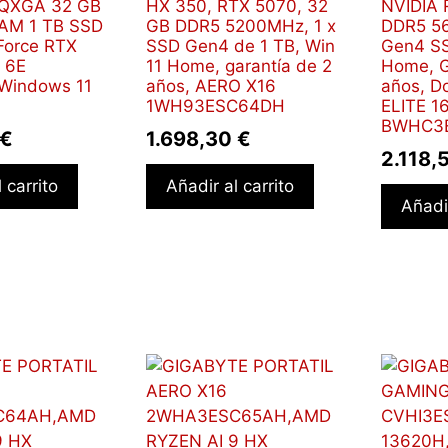
WQXGA 32 GB
HX 350, RTX 5070, 32
NVIDIA 
AM 1 TB SSD
GB DDR5 5200MHz, 1 x
DDR5 5
Force RTX
SSD Gen4 de 1 TB, Win
Gen4 SS
 6E
11 Home, garantía de 2
Home, G
 Windows 11
años, AERO X16
años, D
1WH93ESC64DH
ELITE 1
BWHC3
€
1.698,30
€
2.118,
 carrito
Añadir al carrito
Añadir