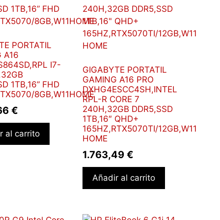
TE PORTATIL
 A16
864SD,RPL I7-
GIGABYTE PORTATIL
,32GB
GAMING A16 PRO
D 1TB,16” FHD
DXHG4ESCC4SH,INTEL
RTX5070/8GB,W11HOME
RPL-R CORE 7
240H,32GB DDR5,SSD
,66
€
1TB,16″ QHD+
165HZ,RTX5070TI/12GB,W11
 al carrito
HOME
1.763,49
€
Añadir al carrito