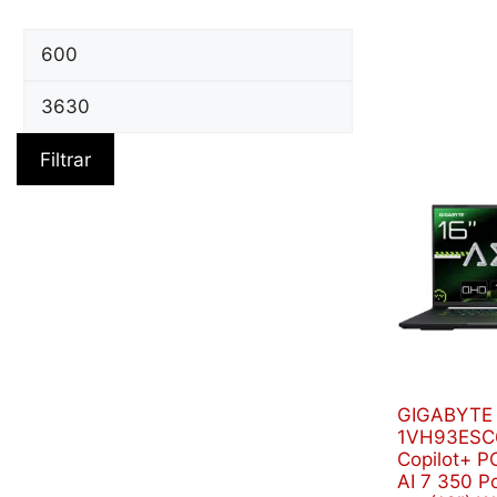
Precio
Precio
mínimo
máximo
Filtrar
GIGABYTE
1VH93ES
Copilot+ 
AI 7 350 Po