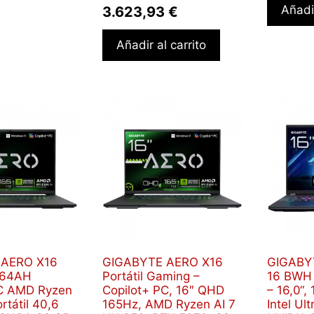
Añadir
3.623,93
€
Añadir al carrito
 AERO X16
GIGABYTE AERO X16
GIGABY
C64AH
Portátil Gaming –
16 BWH 
PC AMD Ryzen
Copilot+ PC, 16″ QHD
– 16,0“
rtátil 40,6
165Hz, AMD Ryzen AI 7
Intel Ul