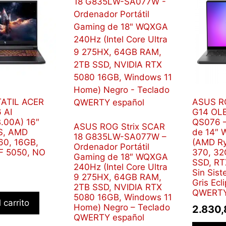
ATIL ACER
ASUS R
 AI
G14 OL
.00A) 16″
QS076 –
ASUS ROG Strix SCAR
S, AMD
de 14″
18 G835LW-SA077W –
60, 16GB,
(AMD Ry
Ordenador Portátil
F 5050, NO
370, 32
Gaming de 18″ WQXGA
SSD, RT
240Hz (Intel Core Ultra
Sin Sist
9 275HX, 64GB RAM,
Gris Ecl
2TB SSD, NVIDIA RTX
QWERTY
5080 16GB, Windows 11
 carrito
Home) Negro – Teclado
2.830
QWERTY español