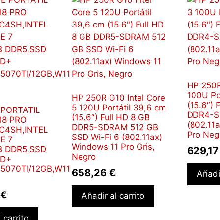
HP 250R
100U Po
HP 250R G10 Intel Core
(15.6″) 
5 120U Portátil 39,6 cm
 PORTATIL
DDR4-S
(15.6″) Full HD 8 GB
18 PRO
(802.11
DDR5-SDRAM 512 GB
C4SH,INTEL
Pro Neg
SSD Wi-Fi 6 (802.11ax)
E 7
Windows 11 Pro Gris,
B DDR5,SSD
629,1
Negro
HD+
5070TI/12GB,W11
658,26
€
Añadir
5
€
Añadir al carrito
 carrito