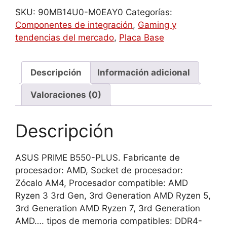
PLUS
SKU:
90MB14U0-M0EAY0
Categorías:
AMD
Componentes de integración
,
Gaming y
B550
tendencias del mercado
,
Placa Base
Zócalo
AM4
ATX
Descripción
Información adicional
cantidad
Valoraciones (0)
Descripción
ASUS PRIME B550-PLUS. Fabricante de
procesador: AMD, Socket de procesador:
Zócalo AM4, Procesador compatible: AMD
Ryzen 3 3rd Gen, 3rd Generation AMD Ryzen 5,
3rd Generation AMD Ryzen 7, 3rd Generation
AMD…. tipos de memoria compatibles: DDR4-