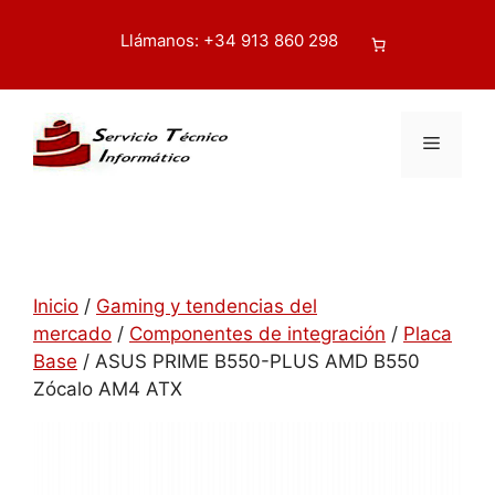
Saltar
contenido
al
Llámanos: +34 913 860 298
Buscar
contenido
Menú
Inicio
/
Gaming y tendencias del
mercado
/
Componentes de integración
/
Placa
Base
/ ASUS PRIME B550-PLUS AMD B550
Zócalo AM4 ATX