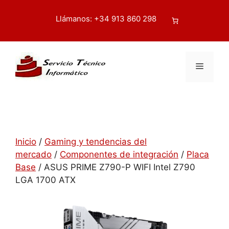
Saltar
contenido
al
Llámanos: +34 913 860 298
Buscar
contenido
Menú
Inicio
/
Gaming y tendencias del
mercado
/
Componentes de integración
/
Placa
Base
/ ASUS PRIME Z790-P WIFI Intel Z790
LGA 1700 ATX