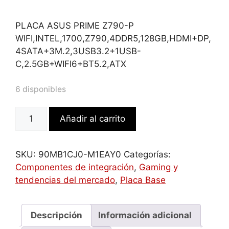
PLACA ASUS PRIME Z790-P
WIFI,INTEL,1700,Z790,4DDR5,128GB,HDMI+DP,
4SATA+3M.2,3USB3.2+1USB-
C,2.5GB+WIFI6+BT5.2,ATX
6 disponibles
ASUS
Añadir al carrito
PRIME
Z790-
P
SKU:
90MB1CJ0-M1EAY0
Categorías:
WIFI
Componentes de integración
,
Gaming y
Intel
tendencias del mercado
,
Placa Base
Z790
LGA
1700
Descripción
Información adicional
ATX