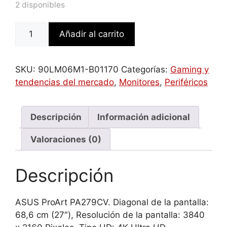
2 disponibles
ASUS
Añadir al carrito
ProArt
PA279CV
68,6
SKU:
90LM06M1-B01170
Categorías:
Gaming y
cm
tendencias del mercado
,
Monitores
,
Periféricos
(27")
3840
x
Descripción
Información adicional
2160
Valoraciones (0)
Pixeles
4K
Ultra
Descripción
HD
LED
ASUS ProArt PA279CV. Diagonal de la pantalla:
Negro,
68,6 cm (27″), Resolución de la pantalla: 3840
Plata