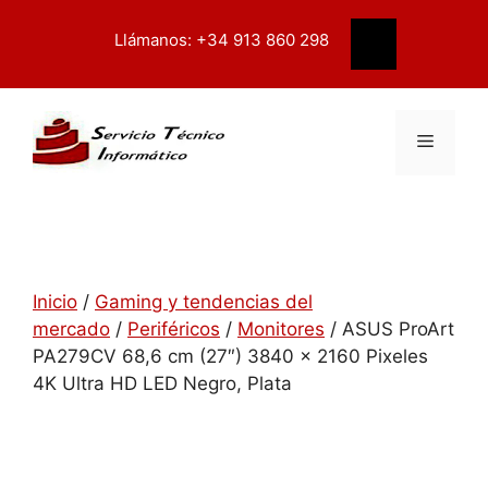
Saltar
contenido
al
Llámanos: +34 913 860 298
Buscar
contenido
Menú
Inicio
/
Gaming y tendencias del
mercado
/
Periféricos
/
Monitores
/ ASUS ProArt
PA279CV 68,6 cm (27″) 3840 x 2160 Pixeles
4K Ultra HD LED Negro, Plata