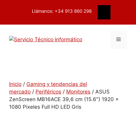
Saltar
contenido
al
Llámanos: +34 913 860 298
Buscar
contenido
Menú
Inicio
/
Gaming y tendencias del
mercado
/
Periféricos
/
Monitores
/ ASUS
ZenScreen MB16ACE 39,6 cm (15.6″) 1920 x
1080 Pixeles Full HD LED Gris