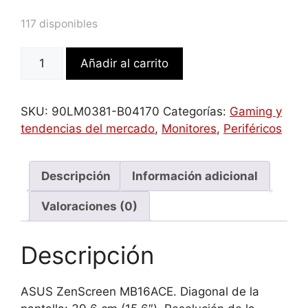
117 disponibles
ASUS
Añadir al carrito
ZenScreen
MB16ACE
39,6
SKU:
90LM0381-B04170
Categorías:
Gaming y
cm
tendencias del mercado
,
Monitores
,
Periféricos
(15.6")
1920
x
Descripción
Información adicional
1080
Valoraciones (0)
Pixeles
Full
HD
Descripción
LED
Gris
ASUS ZenScreen MB16ACE. Diagonal de la
cantidad