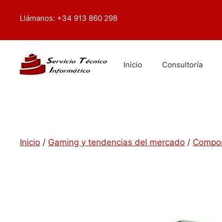
Saltar
contenido
al
Llámanos: +34 913 860 298
contenido
Inicio
Consultoría
Inicio
/
Gaming y tendencias del mercado
/
Compon