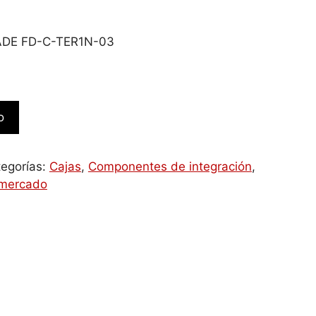
ADE FD-C-TER1N-03
o
egorías:
Cajas
,
Componentes de integración
,
 mercado