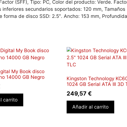
Factor (SFF), Tipo: PC, Color del producto: Verde. Fact
s inferiores secundarios soportados: 120 mm, Tamaños c
de forma de disco SSD: 2.5″. Ancho: 153 mm, Profundid
gital My Book disco
rno 14000 GB Negro
Kingston Technology KC60
1024 GB Serial ATA III 3D
€
249,57
€
l carrito
Añadir al carrito