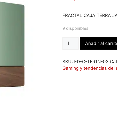
FRACTAL CAJA TERRA J
9 disponibles
Fractal
Añadir al carrit
Design
Terra
Small
SKU:
FD-C-TER1N-03
Cat
Form
Gaming y tendencias del
Factor
(SFF)
Verde
cantidad