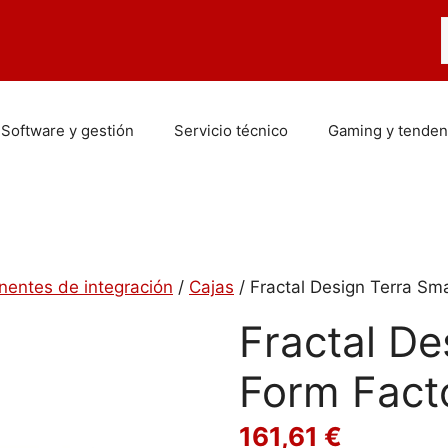
B
Software y gestión
Servicio técnico
Gaming y tenden
entes de integración
/
Cajas
/ Fractal Design Terra Sm
Fractal De
Form Fact
161,61
€