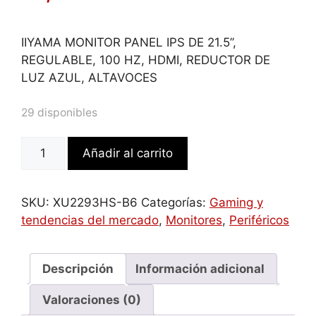
IIYAMA MONITOR PANEL IPS DE 21.5’’,
REGULABLE, 100 HZ, HDMI, REDUCTOR DE
LUZ AZUL, ALTAVOCES
29 disponibles
IIYAMA
Añadir al carrito
MONITOR
PANEL
IPS
SKU:
XU2293HS-B6
Categorías:
Gaming y
DE
tendencias del mercado
,
Monitores
,
Periféricos
21.5’’,
REGULABLE,
100
Descripción
Información adicional
HZ,
Valoraciones (0)
HDMI,