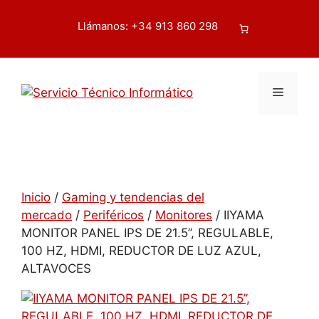
Saltar
contenido
al
Llámanos: +34 913 860 298
Buscar
contenido
Menú
Inicio
/
Gaming y tendencias del
mercado
/
Periféricos
/
Monitores
/ IIYAMA
MONITOR PANEL IPS DE 21.5’’, REGULABLE,
100 HZ, HDMI, REDUCTOR DE LUZ AZUL,
ALTAVOCES