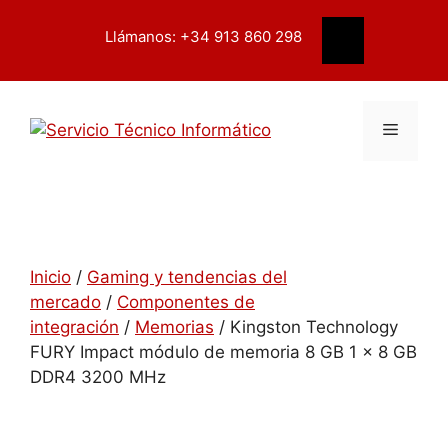
Saltar
contenido
al
Llámanos: +34 913 860 298
Buscar
contenido
Menú
Inicio
/
Gaming y tendencias del
mercado
/
Componentes de
integración
/
Memorias
/ Kingston Technology
FURY Impact módulo de memoria 8 GB 1 x 8 GB
DDR4 3200 MHz