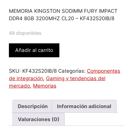
MEMORIA KINGSTON SODIMM FURY IMPACT
DDR4 8GB 3200MHZ CL20 – KF432S20IB/8
49 disponibles
Kingston
Añadir al carrito
Technology
FURY
Impact
SKU:
KF432S20IB/8
Categorías:
Componentes
módulo
de integración
,
Gaming y tendencias del
de
mercado
,
Memorias
memoria
8
GB
Descripción
Información adicional
1
Valoraciones (0)
x
8