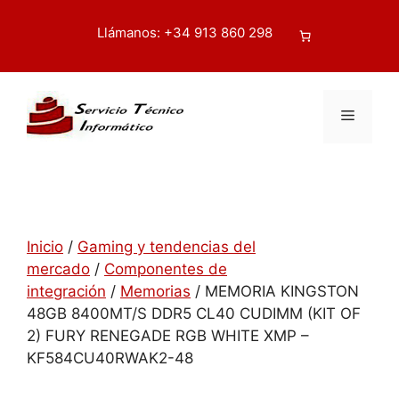
Saltar
contenido
al
Llámanos: +34 913 860 298
Buscar
contenido
Menú
Inicio
/
Gaming y tendencias del
mercado
/
Componentes de
integración
/
Memorias
/ MEMORIA KINGSTON
48GB 8400MT/S DDR5 CL40 CUDIMM (KIT OF
2) FURY RENEGADE RGB WHITE XMP –
KF584CU40RWAK2-48