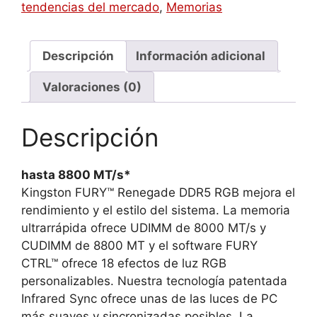
CL40
tendencias del mercado
,
Memorias
CUDIMM
(KIT
OF
Descripción
Información adicional
2)
Valoraciones (0)
FURY
RENEGADE
RGB
Descripción
WHITE
XMP
hasta 8800 MT/s*
-
Kingston FURY™ Renegade DDR5 RGB mejora el
KF584CU40RWAK2-
rendimiento y el estilo del sistema. La memoria
48
ultrarrápida ofrece UDIMM de 8000 MT/s y
cantidad
CUDIMM de 8800 MT y el software FURY
CTRL™ ofrece 18 efectos de luz RGB
personalizables. Nuestra tecnología patentada
Infrared Sync ofrece unas de las luces de PC
más suaves y sincronizadas posibles. La