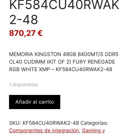
KF584CU40RWAK
2-48
870,27
€
MEMORIA KINGSTON 48GB 8400MT/S DDR5
CL40 CUDIMM (KIT OF 2) FURY RENEGADE
RGB WHITE XMP – KF584CU40RWAK2-48
1 disponibles
MEMORIA
Añadir al carrito
KINGSTON
48GB
8400MT/S
SKU:
KF584CU40RWAK2-48
Categorías:
DDR5
Componentes de integración
,
Gaming y