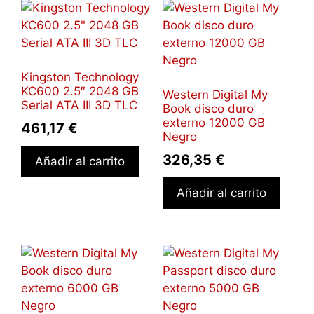
Kingston Technology
KC600 2.5″ 2048 GB
Western Digital My
Serial ATA III 3D TLC
Book disco duro
externo 12000 GB
461,17
€
Negro
326,35
€
Añadir al carrito
Añadir al carrito