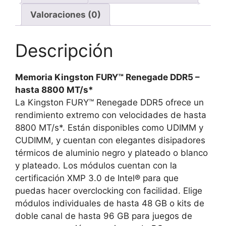
2)
Valoraciones (0)
FURY
RENEGADE
WHITE
Descripción
XMP
-
Memoria Kingston FURY™ Renegade DDR5 –
KF584CU40RWK2-
hasta 8800 MT/s*
48
La Kingston FURY™ Renegade DDR5 ofrece un
cantidad
rendimiento extremo con velocidades de hasta
8800 MT/s*. Están disponibles como UDIMM y
CUDIMM, y cuentan con elegantes disipadores
térmicos de aluminio negro y plateado o blanco
y plateado. Los módulos cuentan con la
certificación XMP 3.0 de Intel® para que
puedas hacer overclocking con facilidad. Elige
módulos individuales de hasta 48 GB o kits de
doble canal de hasta 96 GB para juegos de