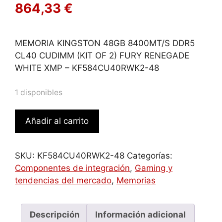
864,33
€
MEMORIA KINGSTON 48GB 8400MT/S DDR5
CL40 CUDIMM (KIT OF 2) FURY RENEGADE
WHITE XMP – KF584CU40RWK2-48
1 disponibles
MEMORIA
Añadir al carrito
KINGSTON
48GB
8400MT/S
SKU:
KF584CU40RWK2-48
Categorías:
DDR5
Componentes de integración
,
Gaming y
CL40
tendencias del mercado
,
Memorias
CUDIMM
(KIT
OF
Descripción
Información adicional