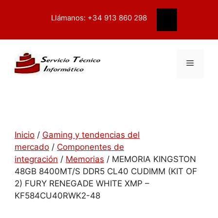
Saltar
contenido
al
Llámanos: +34 913 860 298
Buscar
contenido
Menú
Inicio
/
Gaming y tendencias del
mercado
/
Componentes de
integración
/
Memorias
/ MEMORIA KINGSTON
48GB 8400MT/S DDR5 CL40 CUDIMM (KIT OF
2) FURY RENEGADE WHITE XMP –
KF584CU40RWK2-48