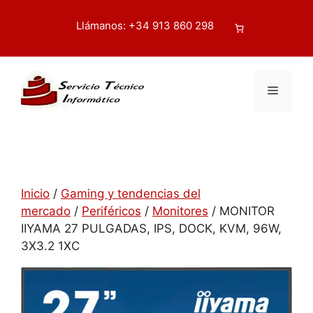
Saltar
contenido
al
Llámanos: +34 913 860 298
Buscar
contenido
Menú
Inicio
/
Gaming y tendencias del
mercado
/
Periféricos
/
Monitores
/ MONITOR
IIYAMA 27 PULGADAS, IPS, DOCK, KVM, 96W,
3X3.2 1XC