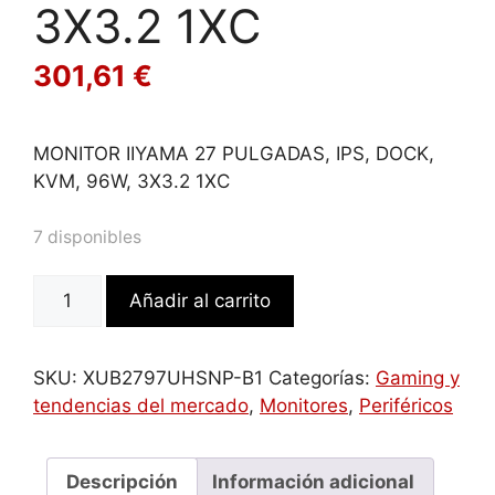
3X3.2 1XC
301,61
€
MONITOR IIYAMA 27 PULGADAS, IPS, DOCK,
KVM, 96W, 3X3.2 1XC
7 disponibles
MONITOR
Añadir al carrito
IIYAMA
27
PULGADAS,
SKU:
XUB2797UHSNP-B1
Categorías:
Gaming y
IPS,
tendencias del mercado
,
Monitores
,
Periféricos
DOCK,
KVM,
96W,
Descripción
Información adicional