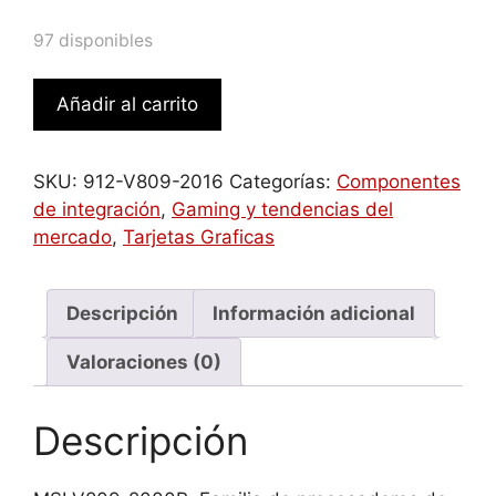
97 disponibles
MSI
Añadir al carrito
V809-
2000R
tarjeta
SKU:
912-V809-2016
Categorías:
Componentes
gráfica
de integración
,
Gaming y tendencias del
NVIDIA
mercado
,
Tarjetas Graficas
GeForce
GT
710
Descripción
Información adicional
2
Valoraciones (0)
GB
GDDR3
cantidad
Descripción