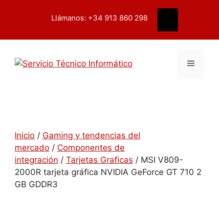
Saltar
contenido
al
Llámanos: +34 913 860 298
Buscar
contenido
Menú
Inicio
/
Gaming y tendencias del
mercado
/
Componentes de
integración
/
Tarjetas Graficas
/ MSI V809-
2000R tarjeta gráfica NVIDIA GeForce GT 710 2
GB GDDR3