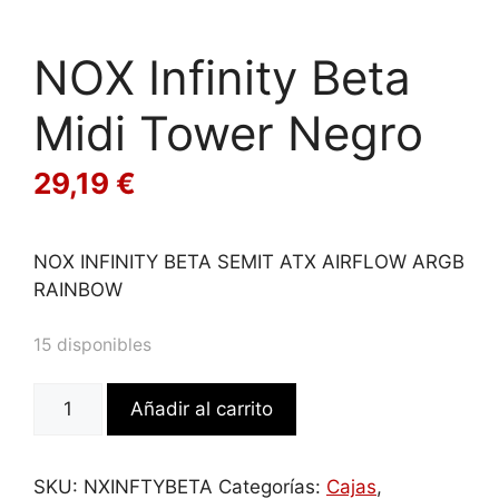
NOX Infinity Beta
Midi Tower Negro
29,19
€
NOX INFINITY BETA SEMIT ATX AIRFLOW ARGB
RAINBOW
15 disponibles
NOX
Añadir al carrito
Infinity
Beta
Midi
SKU:
NXINFTYBETA
Categorías:
Cajas
,