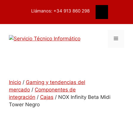
Saltar
contenido
al
Llámanos: +34 913 860 298
Buscar
contenido
Menú
Inicio
/
Gaming y tendencias del
mercado
/
Componentes de
integración
/
Cajas
/ NOX Infinity Beta Midi
Tower Negro