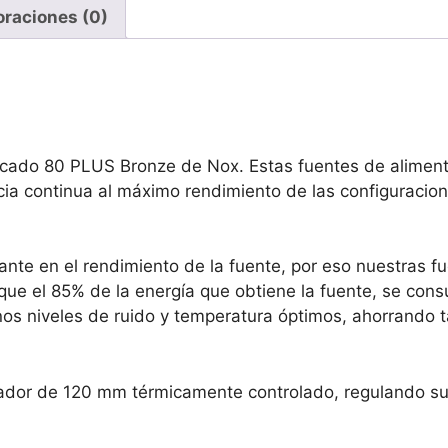
de
oraciones (0)
fuente
de
alimentación
ATX
Blanco
ficado 80 PLUS Bronze de Nox. Estas fuentes de aliment
cantidad
cia continua al máximo rendimiento de las configuracion
tante en el rendimiento de la fuente, por eso nuestras
a que el 85% de la energía que obtiene la fuente, se co
 niveles de ruido y temperatura óptimos, ahorrando ta
ador de 120 mm térmicamente controlado, regulando su 