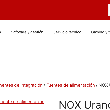
B
a
Software y gestión
Servicio técnico
Gaming y 
entes de integración
/
Fuentes de alimentación
/ NOX 
NOX Uran