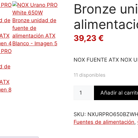
Bronze un
alimentac
39,23
€
NOX FUENTE ATX NOX 
11 disponibles
NOX
Añadir al carrit
Urano
PRO
White
SKU:
NXURPRO650BZW
650W
Fuentes de alimentación
,
Bronze
unidad