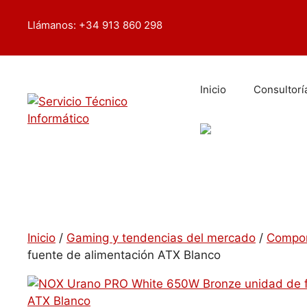
Saltar
contenido
al
Llámanos: +34 913 860 298
contenido
Inicio
Consultorí
Inicio
/
Gaming y tendencias del mercado
/
Compon
fuente de alimentación ATX Blanco