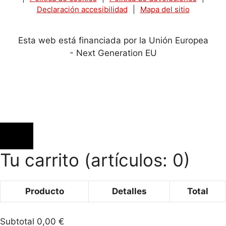
Declaración accesibilidad
|
Mapa del sitio
Esta web está financiada por la Unión Europea
- Next Generation EU
Tu carrito
(artículos: 0)
Producto
Detalles
Total
Productos
Subtotal
0,00 €