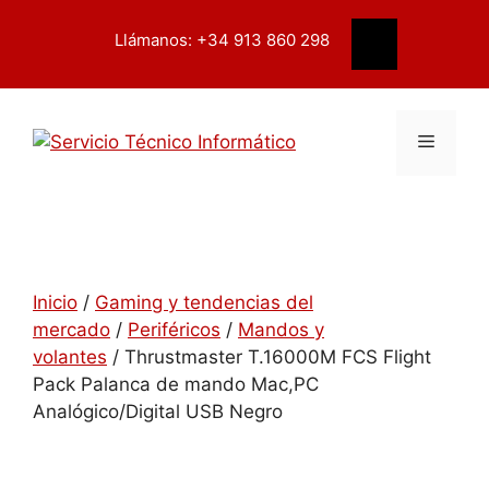
Saltar
contenido
al
Llámanos: +34 913 860 298
Buscar
contenido
Menú
Inicio
/
Gaming y tendencias del
mercado
/
Periféricos
/
Mandos y
volantes
/ Thrustmaster T.16000M FCS Flight
Pack Palanca de mando Mac,PC
Analógico/Digital USB Negro