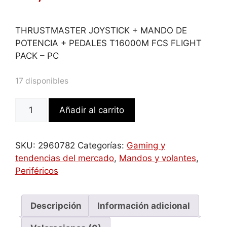
THRUSTMASTER JOYSTICK + MANDO DE
POTENCIA + PEDALES T16000M FCS FLIGHT
PACK – PC
17 disponibles
Thrustmaster
Añadir al carrito
T.16000M
FCS
Flight
SKU:
2960782
Categorías:
Gaming y
Pack
tendencias del mercado
,
Mandos y volantes
,
Palanca
Periféricos
de
mando
Mac,PC
Descripción
Información adicional
Analógico/Digital