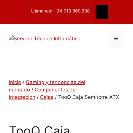
Saltar
contenido
al
Llámanos: +34 913 860 298
Buscar
contenido
Menú
Inicio
/
Gaming y tendencias del
mercado
/
Componentes de
integración
/
Cajas
/ TooQ Caja Semitorre ATX
TooQ Caja