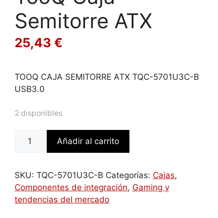
Semitorre ATX
25,43
€
TOOQ CAJA SEMITORRE ATX TQC-5701U3C-B
USB3.0
2 disponibles
TooQ
Añadir al carrito
Caja
Semitorre
ATX
SKU:
TQC-5701U3C-B
Categorías:
Cajas
,
cantidad
Componentes de integración
,
Gaming y
tendencias del mercado