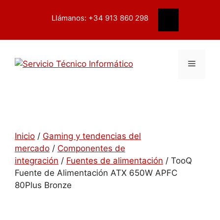
Saltar
contenido
al
Llámanos: +34 913 860 298
Buscar
contenido
Menú
Inicio
/
Gaming y tendencias del
mercado
/
Componentes de
integración
/
Fuentes de alimentación
/ TooQ
Fuente de Alimentación ATX 650W APFC
80Plus Bronze