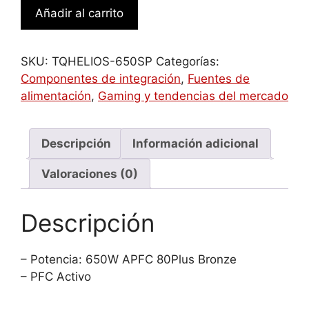
TooQ
Añadir al carrito
Fuente
de
Alimentación
SKU:
TQHELIOS-650SP
Categorías:
ATX
Componentes de integración
,
Fuentes de
650W
alimentación
,
Gaming y tendencias del mercado
APFC
80Plus
Bronze
Descripción
Información adicional
cantidad
Valoraciones (0)
Descripción
– Potencia: 650W APFC 80Plus Bronze
– PFC Activo