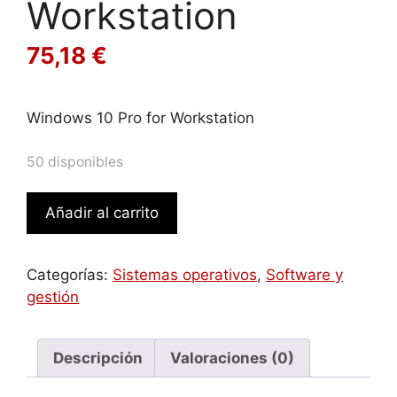
Workstation
75,18
€
Windows 10 Pro for Workstation
50 disponibles
Windows
Añadir al carrito
10
Pro
for
Categorías:
Sistemas operativos
,
Software y
Workstation
gestión
cantidad
Descripción
Valoraciones (0)