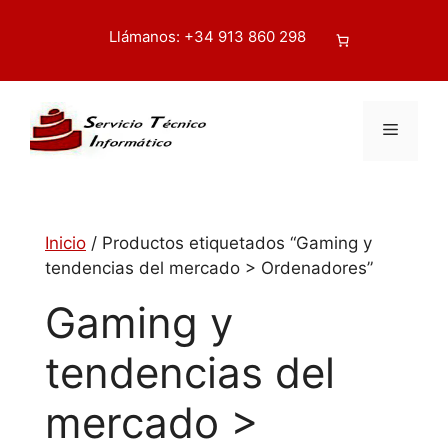
Saltar
contenido
al
Llámanos: +34 913 860 298
Buscar
contenido
Menú
Inicio
/ Productos etiquetados “Gaming y
tendencias del mercado > Ordenadores”
Gaming y
tendencias del
mercado >