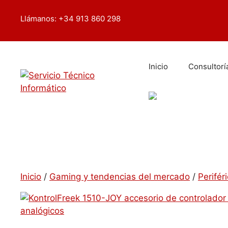
Saltar
contenido
al
Llámanos: +34 913 860 298
contenido
Inicio
Consultorí
Inicio
/
Gaming y tendencias del mercado
/
Perifér