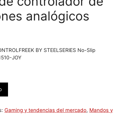
de controlador de
ones analógicos
NTROLFREEK BY STEELSERIES No-Slip
1510-JOY
o
s:
Gaming y tendencias del mercado
,
Mandos y