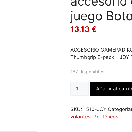
accesorio 
juego Bot
13,13
€
ACCESORIO GAMEPAD KO
Thumbgrip 8-pack – JOY 
187 disponibles
KontrolFreek
Añadir al carrit
1510-
JOY
accesorio
SKU:
1510-JOY
Categoría
de
volantes
,
Periféricos
controlador
de