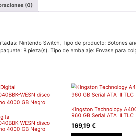
juego
oraciones (0)
Botones
analógicos
cantidad
tadas: Nintendo Switch, Tipo de producto: Botones anal
 paquete: 8 pieza(s), Tipo de embalaje: Envase para col
Kingston Technology A400
960 GB Serial ATA III TLC
gital
40BBK-WESN disco
169,19
€
rno 4000 GB Negro