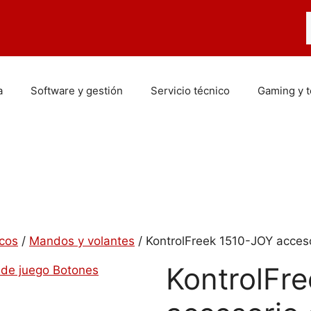
B
a
Software y gestión
Servicio técnico
Gaming y 
icos
/
Mandos y volantes
/ KontrolFreek 1510-JOY acceso
KontrolFr