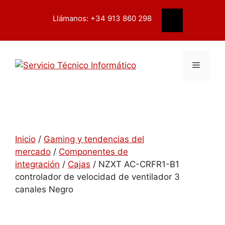
Saltar
contenido
al
Llámanos: +34 913 860 298
Buscar
contenido
Menú
Inicio
/
Gaming y tendencias del
mercado
/
Componentes de
integración
/
Cajas
/ NZXT AC-CRFR1-B1
controlador de velocidad de ventilador 3
canales Negro