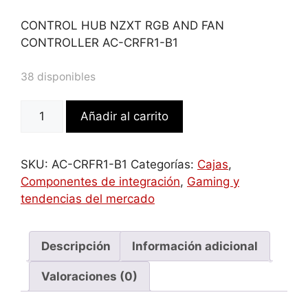
CONTROL HUB NZXT RGB AND FAN
CONTROLLER AC-CRFR1-B1
38 disponibles
NZXT
Añadir al carrito
AC-
CRFR1-
B1
SKU:
AC-CRFR1-B1
Categorías:
Cajas
,
controlador
Componentes de integración
,
Gaming y
de
tendencias del mercado
velocidad
de
ventilador
Descripción
Información adicional
3
Valoraciones (0)
canales
Negro