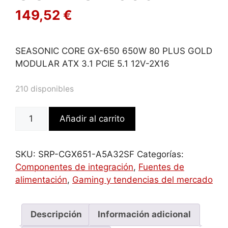
149,52
€
SEASONIC CORE GX-650 650W 80 PLUS GOLD
MODULAR ATX 3.1 PCIE 5.1 12V-2X16
210 disponibles
SEASONIC
Añadir al carrito
PSU
CORE
GX
SKU:
SRP-CGX651-A5A32SF
Categorías:
650
Componentes de integración
,
Fuentes de
cantidad
alimentación
,
Gaming y tendencias del mercado
Descripción
Información adicional