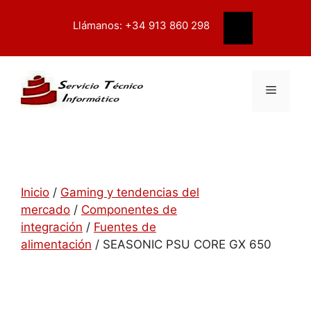
Saltar
contenido
al
Llámanos: +34 913 860 298
Buscar
contenido
Menú
Inicio
/
Gaming y tendencias del
mercado
/
Componentes de
integración
/
Fuentes de
alimentación
/ SEASONIC PSU CORE GX 650