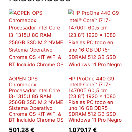
AOPEN OPS
HP ProOne 440 G9
Chromebox
Intel® Core™ i7 i7-
Procesador Intel Core
14700T 60,5 cm
i3-1315U 8G RAM
(23.8″) 1920 x 1080
256GB SSD M.2 NVME
Pixeles PC todo en
Sistema Operativo
uno 16 GB DDR5-
Chrome OS KIT WIFI &
SDRAM 512 GB SSD
BT Incluido Chrome OS
Windows 11 Pro Negro
501,28
€
1.079,17
€