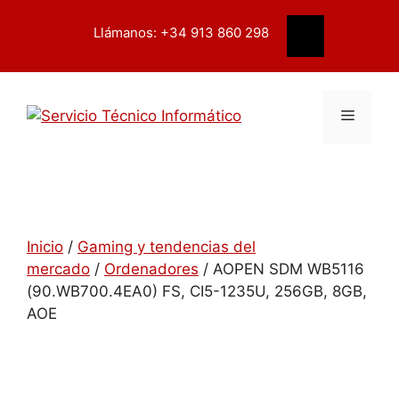
Saltar
contenido
al
Llámanos: +34 913 860 298
Buscar
contenido
Menú
Inicio
/
Gaming y tendencias del
mercado
/
Ordenadores
/ AOPEN SDM WB5116
(90.WB700.4EA0) FS, CI5-1235U, 256GB, 8GB,
AOE