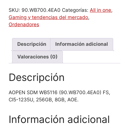
WB5116
(90.WB700.4EA0)
SKU:
90.WB700.4EA0
Categorías:
All in one
,
FS,
Gaming y tendencias del mercado
,
CI5-
Ordenadores
1235U,
256GB,
8GB,
Descripción
Información adicional
AOE
Valoraciones (0)
cantidad
Descripción
AOPEN SDM WB5116 (90.WB700.4EA0) FS,
CI5-1235U, 256GB, 8GB, AOE.
Información adicional