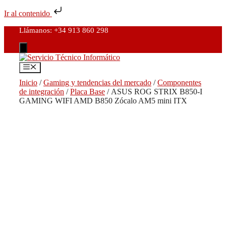
Ir al contenido
Saltar
Buscar
Llámanos: +34 913 860 298
al
contenido
Menú
Inicio
/
Gaming y tendencias del mercado
/
Componentes
de integración
/
Placa Base
/ ASUS ROG STRIX B850-I
GAMING WIFI AMD B850 Zócalo AM5 mini ITX