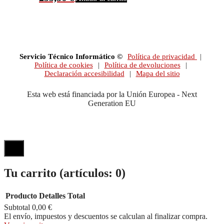
Servicio Técnico Informático ©
Política de privacidad
|
Política de cookies
|
Política de devoluciones
|
Declaración accesibilidad
|
Mapa del sitio
Esta web está financiada por la Unión Europea - Next
Generation EU
Tu carrito
(artículos: 0)
Producto
Detalles
Total
Subtotal
0,00 €
Productos
El envío, impuestos y descuentos se calculan al finalizar compra.