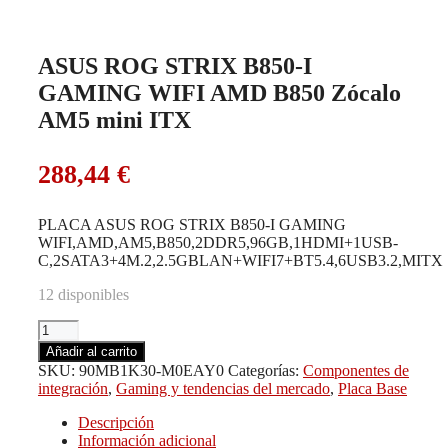
ASUS ROG STRIX B850-I
GAMING WIFI AMD B850 Zócalo
AM5 mini ITX
288,44
€
PLACA ASUS ROG STRIX B850-I GAMING
WIFI,AMD,AM5,B850,2DDR5,96GB,1HDMI+1USB-
C,2SATA3+4M.2,2.5GBLAN+WIFI7+BT5.4,6USB3.2,MITX
12 disponibles
ASUS
ROG
Añadir al carrito
STRIX
SKU:
90MB1K30-M0EAY0
Categorías:
Componentes de
B850-
integración
,
Gaming y tendencias del mercado
,
Placa Base
I
GAMING
Descripción
WIFI
Información adicional