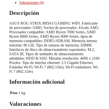
AMD
Valoraciones (0)
B850
Zócalo
Descripción
AM5
mini
ASUS ROG STRIX B850-I GAMING WIFI. Fabricante
ITX
de procesador: AMD, Socket de procesador: Zócalo AM5,
cantidad
Procesador compatible: AMD Ryzen 7000 Series, AMD
Ryzen 8000 Series, AMD Ryzen 9000 Series. tipos de
memoria compatibles: DDR5-SDRAM, Memoria interna
máxima: 96 GB, Tipo de ranuras de memoria: DIMM.
Interfaces de disco de almacenamiento soportados: M.2,
SATA III, Tipos de unidades de almacenamiento
admitidas: HDD & SSD. Máxima resolución: 4096 x 2160
Pixeles. Tipo de interfaz ethernet: 2.5 Gigabit Ethernet,
Estándar Wi-Fi: Wi-Fi 7 (802.11be), Wi-Fi estándares: Wi-
Fi 7 (802.11be)
Información adicional
Peso
1 kg
Valoraciones