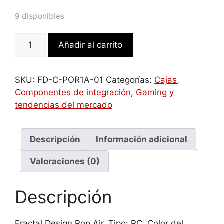
9 disponibles
Fractal
Añadir al carrito
Design
Pop
Air
SKU:
FD-C-POR1A-01
Categorías:
Cajas
,
Blanco
Componentes de integración
,
Gaming y
cantidad
tendencias del mercado
Descripción
Información adicional
Valoraciones (0)
Descripción
Fractal Design Pop Air. Tipo: PC, Color del