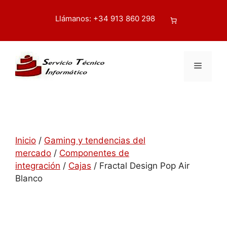
Saltar
contenido
al
Llámanos: +34 913 860 298
Buscar
contenido
Menú
Inicio
/
Gaming y tendencias del
mercado
/
Componentes de
integración
/
Cajas
/ Fractal Design Pop Air
Blanco