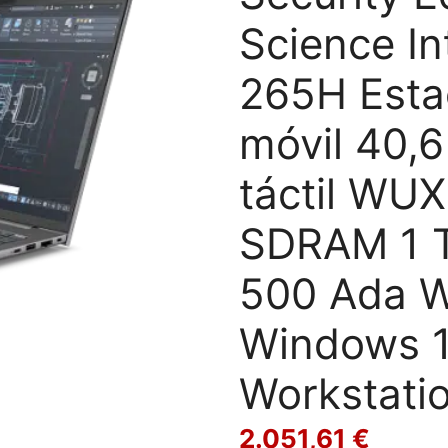
Science In
265H Esta
móvil 40,6
táctil WU
SDRAM 1 
500 Ada Wi
Windows 11
Workstatio
2.051,61
€