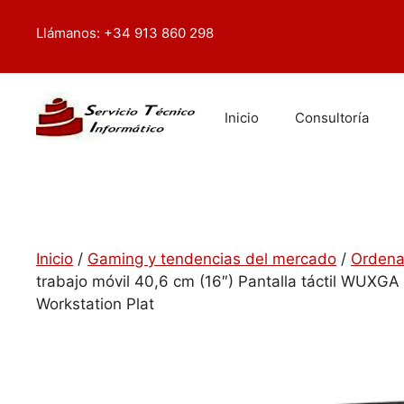
Saltar
contenido
al
Llámanos: +34 913 860 298
contenido
Inicio
Consultoría
Inicio
/
Gaming y tendencias del mercado
/
Ordena
trabajo móvil 40,6 cm (16″) Pantalla táctil WUX
Workstation Plat