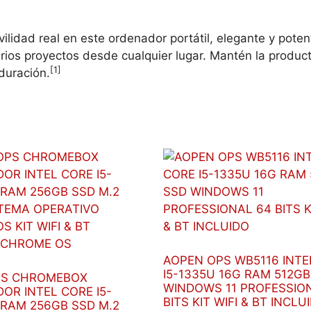
Science
Intel
ilidad real en este ordenador portátil, elegante y pote
Core
arios proyectos desde cualquier lugar. Mantén la produc
Ultra
[1]
duración.
7
265H
Estación
de
trabajo
móvil
40,6
cm
(16")
Pantalla
táctil
AOPEN OPS WB5116 INTE
WUXGA
I5-1335U 16G RAM 512GB
PS CHROMEBOX
32
WINDOWS 11 PROFESSIO
OR INTEL CORE I5-
GB
BITS KIT WIFI & BT INCLU
 RAM 256GB SSD M.2