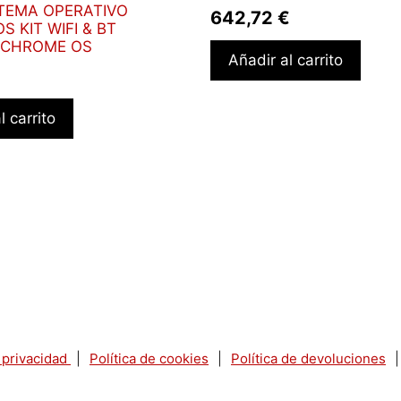
DDR5-
TEMA OPERATIVO
642,72
€
 KIT WIFI & BT
SDRAM
 CHROME OS
1
Añadir al carrito
TB
SSD
l carrito
NVIDIA
RTX
500
Ada
Wi-
Fi
7
(802.11be)
Windows
11
Pro
e privacidad
|
Política de cookies
|
Política de devoluciones
|
AI
PC,