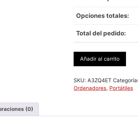
Opciones totales:
Total del pedido:
HP
Añadir al carrito
ZBook
8
G1i
SKU:
A3ZQ4ET
Categoría
16
Ordenadores
,
Portátiles
Wolf
Pro
Security
oraciones (0)
Edition
-
Data