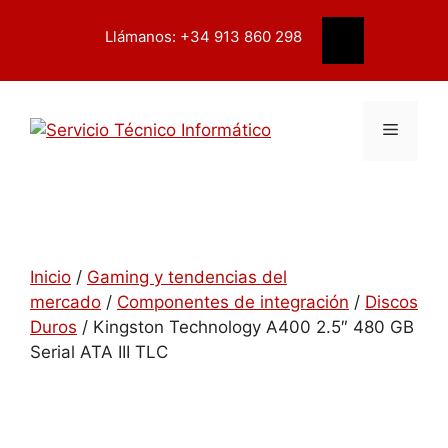
Saltar
contenido
al
Llámanos: +34 913 860 298
Buscar
contenido
Menú
Inicio
/
Gaming y tendencias del
mercado
/
Componentes de integración
/
Discos
Duros
/ Kingston Technology A400 2.5″ 480 GB
Serial ATA III TLC