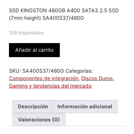
SSD KINGSTON 480GB A400 SATA3 2.5 SSD
(7mm height) SA400S37/480G
159 disponibles
Kingston
Añadir al carrito
Technology
A400
2.5"
SKU:
SA400S37/480G
Categorías:
480
Componentes de integración
,
Discos Duros
,
GB
Gaming y tendencias del mercado
Serial
ATA
III
Descripción
Información adicional
TLC
Valoraciones (0)
cantidad