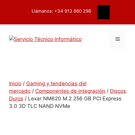
Saltar
contenido
al
Llámanos: +34 913 860 298
Buscar
contenido
Menú
Inicio
/
Gaming y tendencias del
mercado
/
Componentes de integración
/
Discos
Duros
/ Lexar NM620 M.2 256 GB PCI Express
3.0 3D TLC NAND NVMe