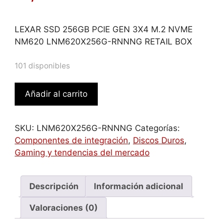
LEXAR SSD 256GB PCIE GEN 3X4 M.2 NVME
NM620 LNM620X256G-RNNNG RETAIL BOX
101 disponibles
Lexar
Añadir al carrito
NM620
M.2
256
SKU:
LNM620X256G-RNNNG
Categorías:
GB
Componentes de integración
,
Discos Duros
,
PCI
Gaming y tendencias del mercado
Express
3.0
3D
Descripción
Información adicional
TLC
Valoraciones (0)
NAND