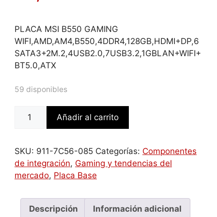
PLACA MSI B550 GAMING
WIFI,AMD,AM4,B550,4DDR4,128GB,HDMI+DP,6
SATA3+2M.2,4USB2.0,7USB3.2,1GBLAN+WIFI+
BT5.0,ATX
59 disponibles
MSI
Añadir al carrito
B550
GAMING
WIFI
SKU:
911-7C56-085
Categorías:
Componentes
placa
de integración
,
Gaming y tendencias del
base
mercado
,
Placa Base
AMD
B550
Zócalo
Descripción
Información adicional