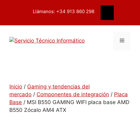
Saltar
contenido
al
Llámanos: +34 913 860 298
Buscar
contenido
Menú
Inicio
/
Gaming y tendencias del
mercado
/
Componentes de integración
/
Placa
Base
/ MSI B550 GAMING WIFI placa base AMD
B550 Zócalo AM4 ATX