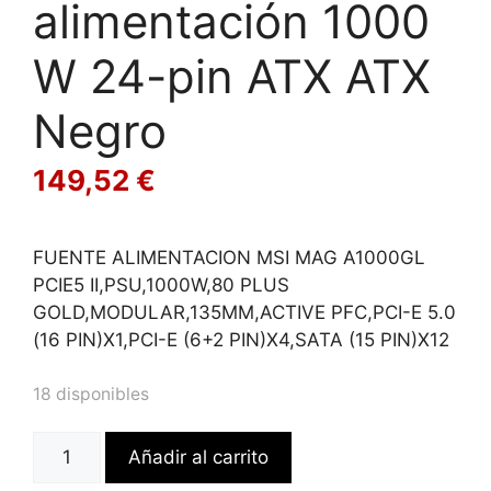
alimentación 1000
W 24-pin ATX ATX
Negro
149,52
€
FUENTE ALIMENTACION MSI MAG A1000GL
PCIE5 II,PSU,1000W,80 PLUS
GOLD,MODULAR,135MM,ACTIVE PFC,PCI-E 5.0
(16 PIN)X1,PCI-E (6+2 PIN)X4,SATA (15 PIN)X12
18 disponibles
MSI
Añadir al carrito
MAG