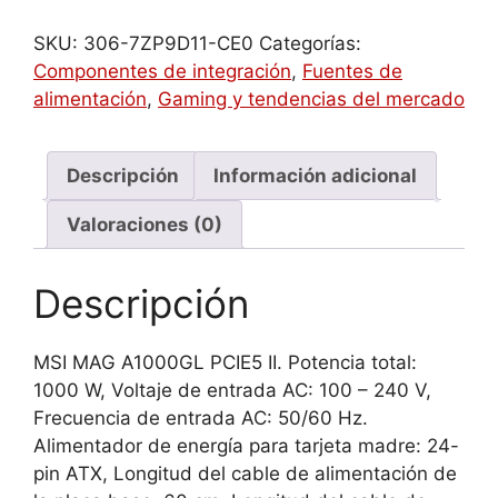
A1000GL
PCIE5
SKU:
306-7ZP9D11-CE0
Categorías:
II
Componentes de integración
,
Fuentes de
unidad
alimentación
,
Gaming y tendencias del mercado
de
fuente
de
Descripción
Información adicional
alimentación
Valoraciones (0)
1000
W
24-
Descripción
pin
ATX
MSI MAG A1000GL PCIE5 II. Potencia total:
ATX
1000 W, Voltaje de entrada AC: 100 – 240 V,
Negro
Frecuencia de entrada AC: 50/60 Hz.
cantidad
Alimentador de energía para tarjeta madre: 24-
pin ATX, Longitud del cable de alimentación de