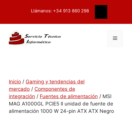
Saltar
contenido
al
Llámanos: +34 913 860 298
Buscar
contenido
Menú
Inicio
/
Gaming y tendencias del
mercado
/
Componentes de
integración
/
Fuentes de alimentación
/ MSI
MAG A1000GL PCIE5 II unidad de fuente de
alimentación 1000 W 24-pin ATX ATX Negro