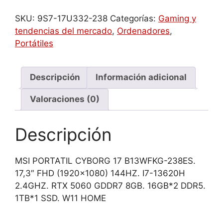
CYBORG
17
SKU:
9S7-17U332-238
Categorías:
Gaming y
B13WFKG-
tendencias del mercado
,
Ordenadores
,
238ES.
Portátiles
17,3"
FHD
(1920x1080)
Descripción
Información adicional
144HZ.
Valoraciones (0)
I7-
13620H
2.4GHZ.
Descripción
RTX
5060
MSI PORTATIL CYBORG 17 B13WFKG-238ES.
GDDR7
17,3″ FHD (1920×1080) 144HZ. I7-13620H
8GB.
2.4GHZ. RTX 5060 GDDR7 8GB. 16GB*2 DDR5.
16GB*2
1TB*1 SSD. W11 HOME
DDR5.
1TB*1