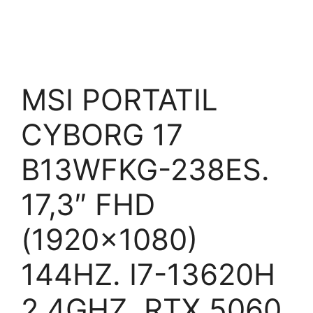
MSI PORTATIL
CYBORG 17
B13WFKG-238ES.
17,3″ FHD
(1920×1080)
144HZ. I7-13620H
2.4GHZ. RTX 5060