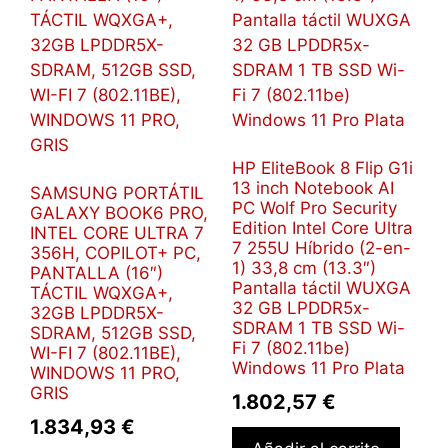
HP EliteBook 8 Flip G1i
13 inch Notebook AI
SAMSUNG PORTÁTIL
PC Wolf Pro Security
GALAXY BOOK6 PRO,
Edition Intel Core Ultra
INTEL CORE ULTRA 7
7 255U Híbrido (2-en-
356H, COPILOT+ PC,
1) 33,8 cm (13.3″)
PANTALLA (16″)
Pantalla táctil WUXGA
TÁCTIL WQXGA+,
32 GB LPDDR5x-
32GB LPDDR5X-
SDRAM 1 TB SSD Wi-
SDRAM, 512GB SSD,
Fi 7 (802.11be)
WI-FI 7 (802.11BE),
Windows 11 Pro Plata
WINDOWS 11 PRO,
GRIS
1.802,57
€
1.834,93
€