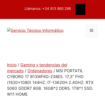
Saltar
contenido
al
Llámanos: +34 913 860 298
Buscar
contenido
Menú
Inicio
/
Gaming y tendencias del
mercado
/
Ordenadores
/ MSI PORTATIL
CYBORG 17 B13WFKG-238ES. 17,3″ FHD
(1920×1080) 144HZ. I7-13620H 2.4GHZ. RTX
5060 GDDR7 8GB. 16GB*2 DDR5. 1TB*1 SSD.
W11 HOME