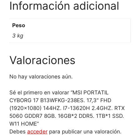
SSD.
Información adicional
W11
HOME
Peso
cantidad
3 kg
Valoraciones
No hay valoraciones aún.
Sé el primero en valorar “MSI PORTATIL
CYBORG 17 B13WFKG-238ES. 17,3″ FHD
(1920×1080) 144HZ. I7-13620H 2.4GHZ. RTX
5060 GDDR7 8GB. 16GB*2 DDR5. 1TB*1 SSD.
W11 HOME”
Debes
acceder
para publicar una valoración.