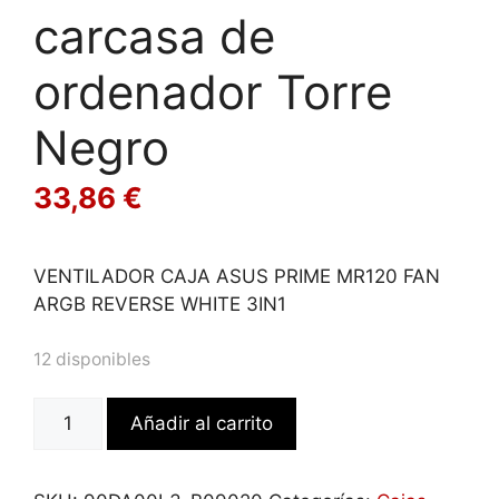
carcasa de
ordenador Torre
Negro
33,86
€
VENTILADOR CAJA ASUS PRIME MR120 FAN
ARGB REVERSE WHITE 3IN1
12 disponibles
NOX
Añadir al carrito
NXHUMMERBIOS
carcasa
de