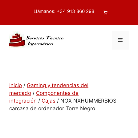
Saltar
al
Llámanos: +34 913 860 298
Buscar
contenido
Menú
Inicio
/
Gaming y tendencias del
mercado
/
Componentes de
integración
/
Cajas
/ NOX NXHUMMERBIOS
carcasa de ordenador Torre Negro