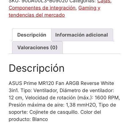
SKU:
90DA00L3-B09020
Categorías:
Cajas
,
ordenador
Componentes de integración
,
Gaming y
Torre
tendencias del mercado
Negro
cantidad
Descripción
Información adicional
Valoraciones (0)
Descripción
ASUS Prime MR120 Fan ARGB Reverse White
3in1. Tipo: Ventilador, Diámetro de ventilador:
12 cm, Velocidad de rotación (máx.): 1600 RPM,
Presión máxima de aire: 1,38 mmH2O, Tipo de
soporte: Cojinete de casquillo. Color del
producto: Blanco