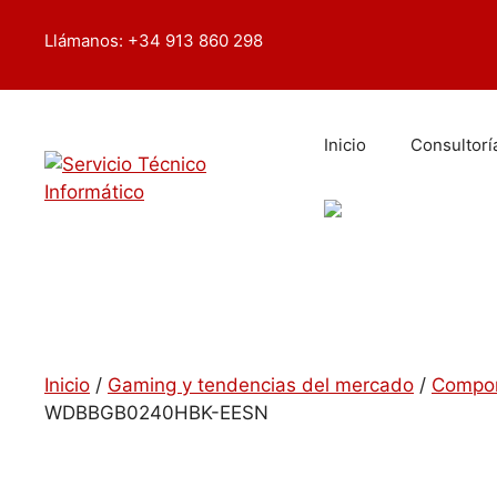
Saltar
contenido
al
Llámanos: +34 913 860 298
contenido
Inicio
Consultorí
Inicio
/
Gaming y tendencias del mercado
/
Compon
WDBBGB0240HBK-EESN