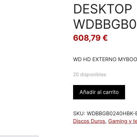
DESKTOP 
WDBBGB0
608,79
€
WD HD EXTERNO MYBOO
20 disponibles
WD
Añadir al carrito
HD
EXTERNO
MYBOOK
SKU:
WDBBGB0240HBK-
DESKTOP
Discos Duros
,
Gaming y t
24TB
3.5