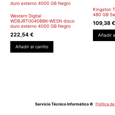
Kingston 
480 GB Ser
Western Digital
WDBJRT0040BBK-WESN disco
109,38
duro externo 4000 GB Negro
222,54
€
Añadir a
Añadir al carrito
Servicio Técnico Informático ©
Política d