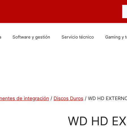
Bu
a
Software y gestión
Servicio técnico
Gaming y 
entes de integración
/
Discos Duros
/ WD HD EXTERNO
WD HD E