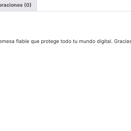
WDBBGB0240HBK-
oraciones (0)
EESN
cantidad
esa fiable que protege todo tu mundo digital. Gracia