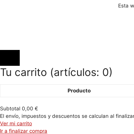
Esta w
Tu carrito
(artículos: 0)
Producto
Productos
Subtotal
0,00 €
del
El envío, impuestos y descuentos se calculan al finaliza
Ver mi carrito
carrito
Ir a finalizar compra