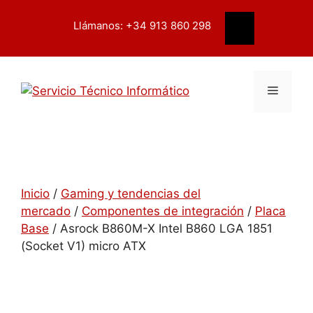
Saltar
contenido
al
Llámanos: +34 913 860 298
Buscar
contenido
Menú
Inicio
/
Gaming y tendencias del
mercado
/
Componentes de integración
/
Placa
Base
/ Asrock B860M-X Intel B860 LGA 1851
(Socket V1) micro ATX