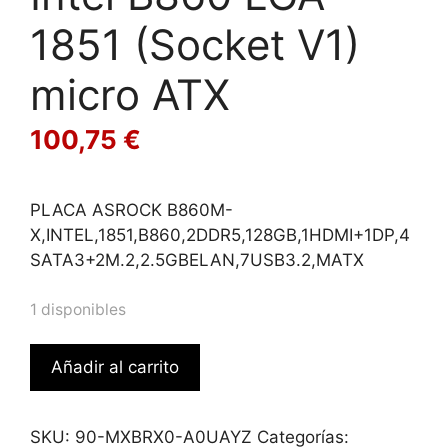
1851 (Socket V1)
micro ATX
100,75
€
PLACA ASROCK B860M-
X,INTEL,1851,B860,2DDR5,128GB,1HDMI+1DP,4
SATA3+2M.2,2.5GBELAN,7USB3.2,MATX
1 disponibles
Asrock
Añadir al carrito
B860M-
X
Intel
SKU:
90-MXBRX0-A0UAYZ
Categorías: