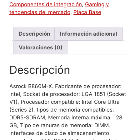
B860
Componentes de integración
,
Gaming y
LGA
tendencias del mercado
,
Placa Base
1851
(Socket
V1)
Descripción
Información adicional
micro
Valoraciones (0)
ATX
cantidad
Descripción
Asrock B860M-X. Fabricante de procesador:
Intel, Socket de procesador: LGA 1851 (Socket
V1), Procesador compatible: Intel Core Ultra
(Series 2). tipos de memoria compatibles:
DDR5-SDRAM, Memoria interna máxima: 128
GB, Tipo de ranuras de memoria: DIMM.
Interfaces de disco de almacenamiento