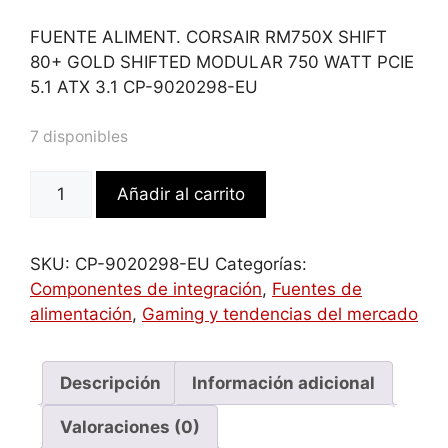
FUENTE ALIMENT. CORSAIR RM750X SHIFT
80+ GOLD SHIFTED MODULAR 750 WATT PCIE
5.1 ATX 3.1 CP-9020298-EU
7 disponibles
FUENTE
Añadir al carrito
ALIMENT.
CORSAIR
RM750X
SKU:
CP-9020298-EU
Categorías:
SHIFT
Componentes de integración
,
Fuentes de
80+
alimentación
,
Gaming y tendencias del mercado
GOLD
SHIFTED
MODULAR
Descripción
Información adicional
750
Valoraciones (0)
WATT