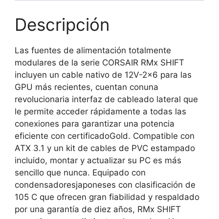
PCIE
5.1
Descripción
ATX
3.1
Las fuentes de alimentación totalmente
CP-
modulares de la serie CORSAIR RMx SHIFT
9020298-
incluyen un cable nativo de 12V-2×6 para las
EU
GPU más recientes, cuentan conuna
cantidad
revolucionaria interfaz de cableado lateral que
le permite acceder rápidamente a todas las
conexiones para garantizar una potencia
eficiente con certificadoGold. Compatible con
ATX 3.1 y un kit de cables de PVC estampado
incluido, montar y actualizar su PC es más
sencillo que nunca. Equipado con
condensadoresjaponeses con clasificación de
105 C que ofrecen gran fiabilidad y respaldado
por una garantía de diez años, RMx SHIFT