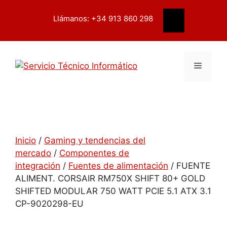
Saltar
contenido
al
Llámanos: +34 913 860 298
Buscar
contenido
Menú
Inicio
/
Gaming y tendencias del
mercado
/
Componentes de
integración
/
Fuentes de alimentación
/ FUENTE
ALIMENT. CORSAIR RM750X SHIFT 80+ GOLD
SHIFTED MODULAR 750 WATT PCIE 5.1 ATX 3.1
CP-9020298-EU