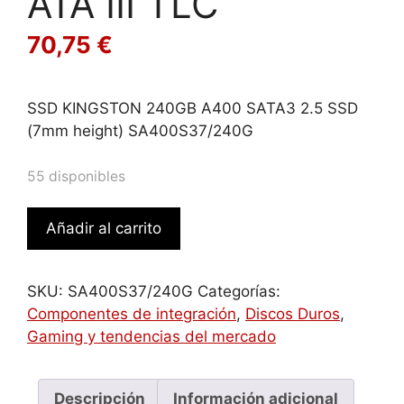
ATA III TLC
70,75
€
SSD KINGSTON 240GB A400 SATA3 2.5 SSD
(7mm height) SA400S37/240G
55 disponibles
Kingston
Añadir al carrito
Technology
A400
2.5"
SKU:
SA400S37/240G
Categorías:
240
Componentes de integración
,
Discos Duros
,
GB
Gaming y tendencias del mercado
Serial
ATA
III
Descripción
Información adicional