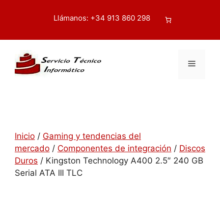
Saltar
contenido
al
Llámanos: +34 913 860 298
Buscar
contenido
Menú
Inicio
/
Gaming y tendencias del
mercado
/
Componentes de integración
/
Discos
Duros
/ Kingston Technology A400 2.5″ 240 GB
Serial ATA III TLC