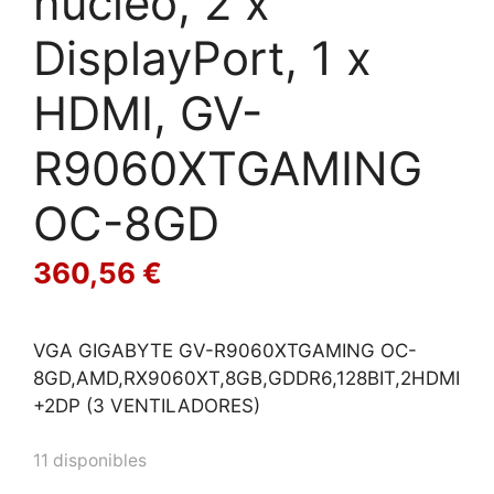
núcleo, 2 x
DisplayPort, 1 x
HDMI, GV-
R9060XTGAMING
OC-8GD
360,56
€
VGA GIGABYTE GV-R9060XTGAMING OC-
8GD,AMD,RX9060XT,8GB,GDDR6,128BIT,2HDMI
+2DP (3 VENTILADORES)
11 disponibles