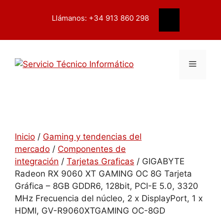
Saltar
contenido
al
Llámanos: +34 913 860 298
Buscar
contenido
Menú
Inicio
/
Gaming y tendencias del
mercado
/
Componentes de
integración
/
Tarjetas Graficas
/ GIGABYTE
Radeon RX 9060 XT GAMING OC 8G Tarjeta
Gráfica – 8GB GDDR6, 128bit, PCI-E 5.0, 3320
MHz Frecuencia del núcleo, 2 x DisplayPort, 1 x
HDMI, GV-R9060XTGAMING OC-8GD