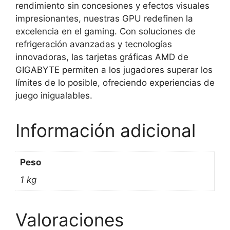
rendimiento sin concesiones y efectos visuales
MHz
impresionantes, nuestras GPU redefinen la
Frecuencia
excelencia en el gaming. Con soluciones de
del
refrigeración avanzadas y tecnologías
núcleo,
innovadoras, las tarjetas gráficas AMD de
2
GIGABYTE permiten a los jugadores superar los
x
límites de lo posible, ofreciendo experiencias de
DisplayPort,
juego inigualables.
1
x
HDMI,
Información adicional
GV-
R9060XTGAMING
Peso
OC-
8GD
1 kg
cantidad
Valoraciones