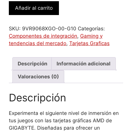
GIGABYTE
Añadir al carrito
Radeon
RX
9060
SKU:
9VR9068XGO-00-G10
Categorías:
XT
Componentes de integración
,
Gaming y
GAMING
tendencias del mercado
,
Tarjetas Graficas
OC
8G
Tarjeta
Descripción
Información adicional
Gráfica
Valoraciones (0)
-
8GB
GDDR6,
Descripción
128bit,
PCI-
Experimenta el siguiente nivel de inmersión en
E
tus juegos con las tarjetas gráficas AMD de
5.0,
GIGABYTE. Diseñadas para ofrecer un
3320